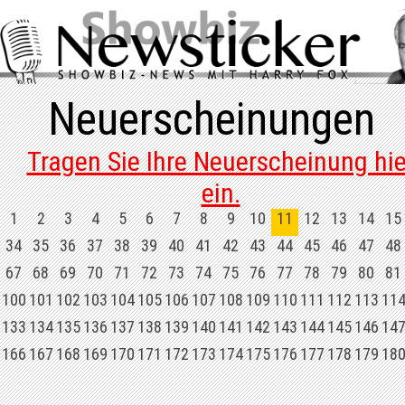
Neuerscheinungen
Tragen Sie Ihre Neuerscheinung hie
ein.
1
2
3
4
5
6
7
8
9
10
11
12
13
14
15
34
35
36
37
38
39
40
41
42
43
44
45
46
47
48
67
68
69
70
71
72
73
74
75
76
77
78
79
80
81
100
101
102
103
104
105
106
107
108
109
110
111
112
113
11
133
134
135
136
137
138
139
140
141
142
143
144
145
146
14
166
167
168
169
170
171
172
173
174
175
176
177
178
179
18