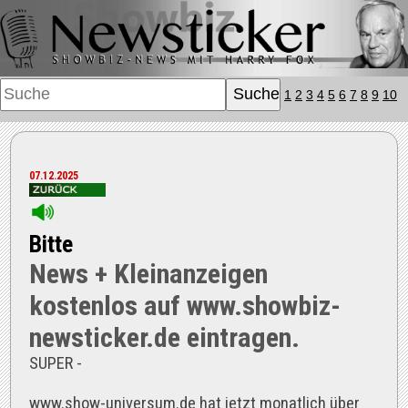
1
2
3
4
5
6
7
8
9
10
07.12.2025
Bitte
News + Kleinanzeigen
kostenlos auf www.showbiz-
newsticker.de eintragen.
SUPER -
www.show-universum.de hat jetzt monatlich über