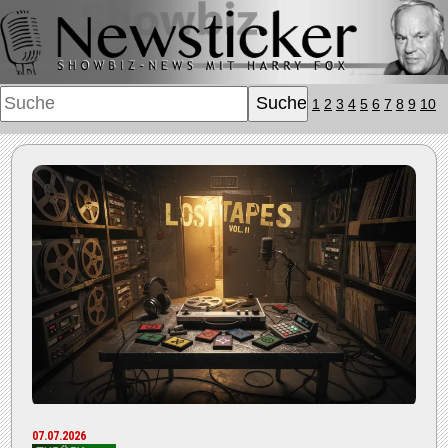
1
2
3
4
5
6
7
8
9
10
07.07.2026