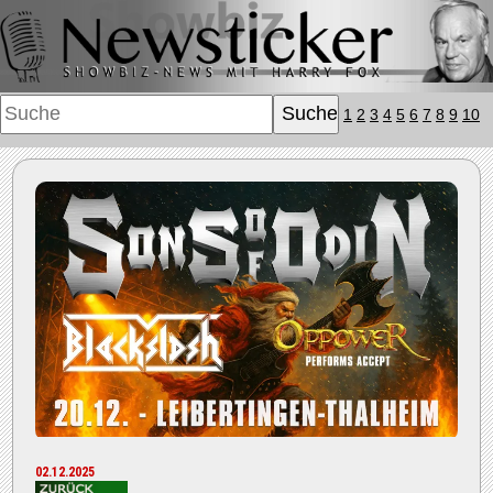
1
2
3
4
5
6
7
8
9
10
02.12.2025