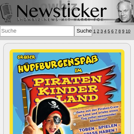
1
2
3
4
5
6
7
8
9
10