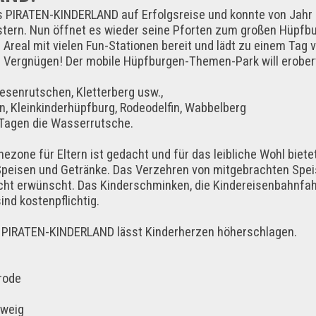
as PIRATEN-KINDERLAND auf Erfolgsreise und konnte von Jahr 
tern. Nun öffnet es wieder seine Pforten zum großen Hüpfbu
 Areal mit vielen Fun-Stationen bereit und lädt zu einem Tag 
ins Vergnügen! Der mobile Hüpfburgen-Themen-Park will erober
iesenrutschen, Kletterberg usw.,
, Kleinkinderhüpfburg, Rodeodelfin, Wabbelberg
Tagen die Wasserrutsche.
ezone für Eltern ist gedacht und für das leibliche Wohl biete
Speisen und Getränke. Das Verzehren von mitgebrachten Spe
icht erwünscht. Das Kinderschminken, die Kindereisenbahnfah
ind kostenpflichtig.
im PIRATEN-KINDERLAND lässt Kinderherzen höherschlagen.
rode
weig