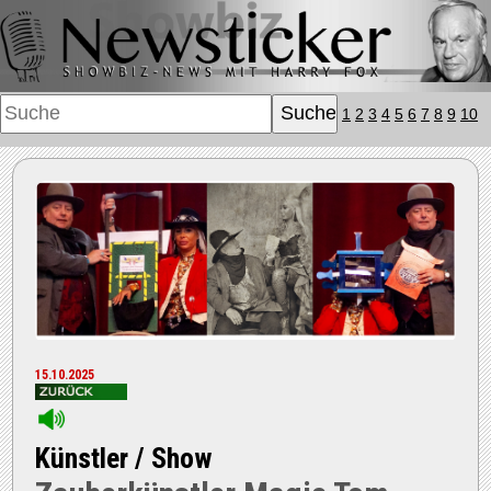
1
2
3
4
5
6
7
8
9
10
15.10.2025
Künstler / Show