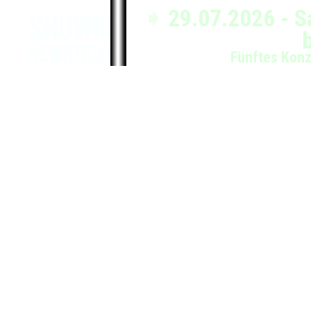
➧
29.07.2026 - S
Fünftes Konz