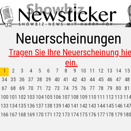
Neuerscheinungen
Tragen Sie Ihre Neuerscheinung hie
ein.
1
2
3
4
5
6
7
8
9
10
11
12
13
14
15
34
35
36
37
38
39
40
41
42
43
44
45
46
47
48
67
68
69
70
71
72
73
74
75
76
77
78
79
80
81
100
101
102
103
104
105
106
107
108
109
110
111
112
113
11
133
134
135
136
137
138
139
140
141
142
143
144
145
146
14
166
167
168
169
170
171
172
173
174
175
176
177
178
179
18