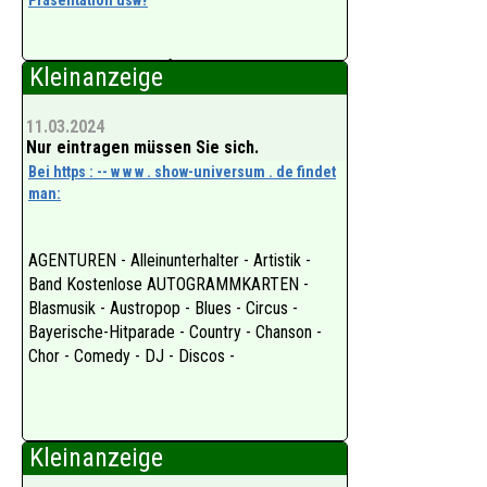
Karten im Vorverkauf?
Kleinanzeige
* Bitte Event eintragen damit VIELE und
11.03.2024
NEUE Besucher und Gäste kommen.
Nur eintragen müssen Sie sich.
Bei https : -- w w w . show-universum . de findet
Ist KOSTENLOS - BRINGT aber VIEL!
man:
W wW . Sh ow - u ni vers um. De
AGENTUREN - Alleinunterhalter - Artistik -
Danke
Band Kostenlose AUTOGRAMMKARTEN -
und empfehlen
Blasmusik - Austropop - Blues - Circus -
Bayerische-Hitparade - Country - Chanson -
Chor - Comedy - DJ - Discos -
Kleinanzeige