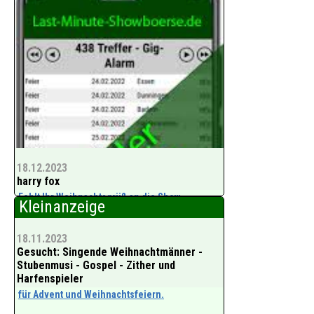
Bitte weitersagen! Danke!
www.show-universum.de
18.12.2023
harry fox
Fehlt Ihr Weihnachtsgrüß an die Show-
Kleinanzeige
Branche?
18.11.2023
Bitte Weihnachtsgrüße eintragen.
Gesucht: Singende Weihnachtmänner -
Stubenmusi - Gospel - Zither und
www.Show-universum.de
Harfenspieler
für Advent und Weihnachtsfeiern.
und Showbiz-Newsticker - Täglich Neu!