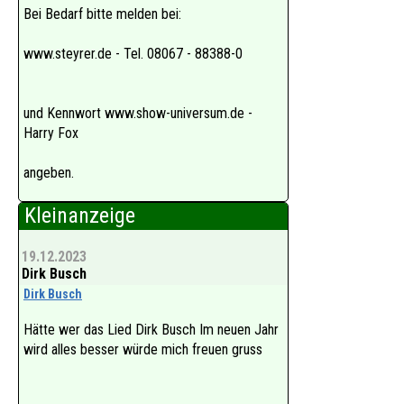
Tel. 09429 9484022
Bei Bedarf bitte melden bei:
www.steyrer.de - Tel. 08067 - 88388-0
und Kennwort www.show-universum.de -
Harry Fox
angeben.
Kleinanzeige
19.12.2023
Dirk Busch
Dirk Busch
Hätte wer das Lied Dirk Busch Im neuen Jahr
wird alles besser würde mich freuen gruss