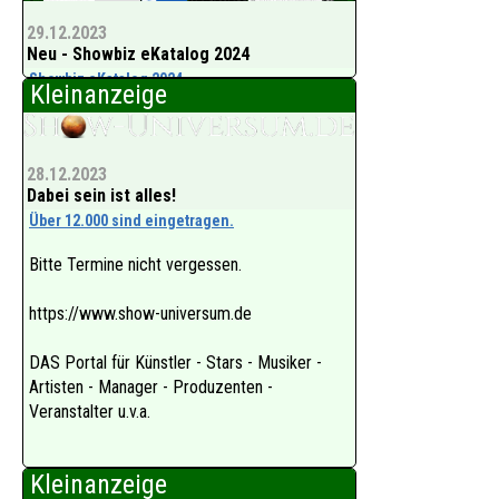
29.12.2023
Neu - Showbiz eKatalog 2024
Showbiz eKatalog 2024
Kleinanzeige
Über 12.000 sind eingetragen.
28.12.2023
Dabei sein ist alles!
Sind Sie dabei?
Über 12.000 sind eingetragen.
Ist Ihr Eintrag, Ihre Mail, Ihre Adresse ok?
Bitte Termine nicht vergessen.
Foto, Geburtstag, Video, Gage ok?
https://www.show-universum.de
Ihre Termine nicht vergessen - es lohnt sich.
DAS Portal für Künstler - Stars - Musiker -
Artisten - Manager - Produzenten -
Danke - un
Veranstalter u.v.a.
Kleinanzeige