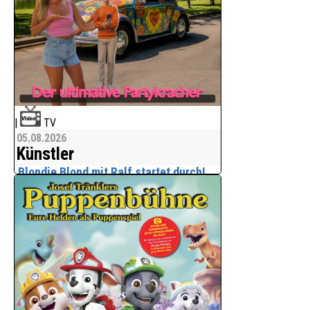
|
TV
05.08.2026
Künstler
Blondie Blond mit Ralf startet durch!
Das Musikprojekt Blondie Blond ist auf
Mallorca gestartet!
Sängerin der Debütsingle "RALF" ist
Nelly Geithner, die dem Partysong ihre
Stimme verleiht. Der Titel ist ab sofort
auf allen bekannten