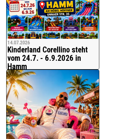
14.07.2026
Kinderland Corellino steht
vom 24.7. - 6.9.2026 in
Hamm
Freizeitspaß für die ganze Familie
Kinderland Corellino, der mobile
Freizeitspaß für die ganze Familie mit
vielen neuen Attraktionen - noch
größer, noch spektakulärer - verspricht
Spaß, Freude und jede Menge Action.
Hier kommt ke