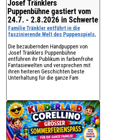
ARD Mediathek.
Josef Tränklers
Puppenbühne gastiert vom
Der Film erzählt die Geschichte der
24.7. - 2.8.2026 in Schwerte
Loveparade von ihren Anfängen in
Berlin über ihre internationale
Familie Tränkler entführt in die
Bedeutung und zunehmende
faszinierende Welt des Puppenspiels.
Kommerzialisierung bis zu ihrem Ende.
Gleichzeitig zeigt er, wie wir da
Die bezaubernden Handpuppen von
Josef Tränklers Puppenbühne
entführen ihr Publikum in farbenfrohe
Fantasiewelten und versprechen mit
ihren heiteren Geschichten beste
Unterhaltung für die ganze Fam