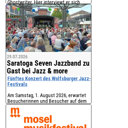
Ghostwriter. Hier interviewt er sich
selbst - über die Überlebenschancen
seines Berufs, der von KI attackiert
wird. Als Zugabe und zum Vergleich
kommt im Anschl
29.07.2026
Saratoga Seven Jazzband zu
Gast bei Jazz & more
Fünftes Konzert des Wolfsburger Jazz-
Festivals
Am Samstag, 1. August 2026, erwartet
Besucherinnen und Besucher auf dem
Hugo-Bork-Platz von 11 bis 14 Uhr
erstklassiger Dixieland-Jazz der
Saratoga Seven Jazzband. Das Konzert
ist das fünfte von insg