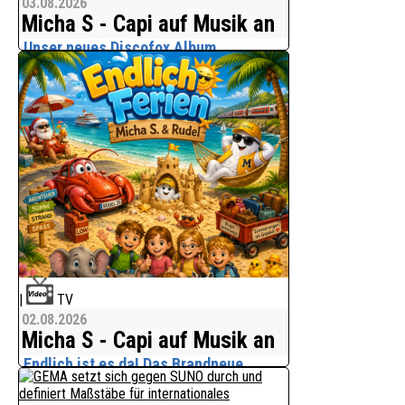
03.08.2026
Micha S - Capi auf Musik an
Unser neues Discofox Album
Sonne,Strand, Träume
Micha S - Capi auf Musik an präsentiert:
"Sonne, Strand, Träume"
Mit "Sonne, Strand, Träume" lädt Micha
S. zu einer musikalischen Reise auf die
traumhaften Inseln Hawaiis ein. 20
moderne Discof
|
TV
02.08.2026
Micha S - Capi auf Musik an
Endlich ist es da! Das Brandneue
Album ´Endlich Ferien´