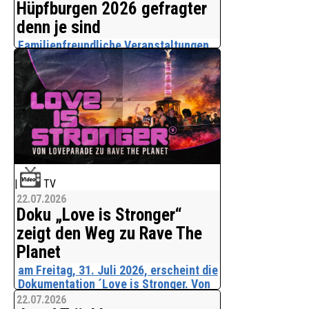
Hüpfburgen 2026 gefragter
STA
denn je sind
Familienfreundliche Veranstaltungen
gewinnen zunehmend an Bedeutung.
Ob Firmenjubiläum, Tag der offenen Tür,
Vereinsfest oder Sommerfest -
Veranstalter suchen nach Attraktionen,
die Kinder begeistern und Eltern einen
entspannten Aufenthalt ermöglichen.
Hüpfburgen h
|
TV
22.07.2026
Doku „Love is Stronger“
zeigt den Weg zu Rave The
Planet
am Freitag, 31. Juli 2026, erscheint die
Dokumentation ´Love is Stronger. Von
Loveparade zu Rave The Planet´ in der
22.07.2026