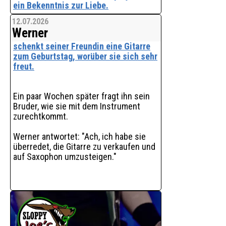
ein Bekenntnis zur Liebe.
12.07.2026
Der moderne deutschsprachige
Werner
Popsong erzählt die Geschichte von
zwei Menschen, die füreinander da sind
schenkt seiner Freundin eine Gitarre
- in guten wie in schwierigen Zeiten. So
zum Geburtstag, worüber sie sich sehr
wie der Löwenzahn selbst Wind und
freut.
Wetter trotzt, ste
Ein paar Wochen später fragt ihn sein
Bruder, wie sie mit dem Instrument
zurechtkommt.
Werner antwortet: "Ach, ich habe sie
überredet, die Gitarre zu verkaufen und
auf Saxophon umzusteigen."