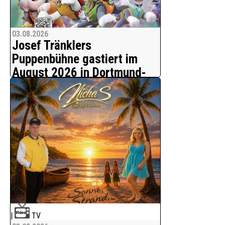
03.08.2026
Josef Tränklers
Puppenbühne gastiert im
August 2026 in Dortmund-
Wellinghofen
Familie Tränkler entführt in die
faszinierende Welt des Puppenspiels.
Die bezaubernden Handpuppen von
Josef Tränklers Puppenbühne
entführen ihr Publikum in farbenfrohe
Fantasiewelten und versprechen mit
ihren heiteren Geschichten beste
Unterhaltung für die ganze Fam
|
TV