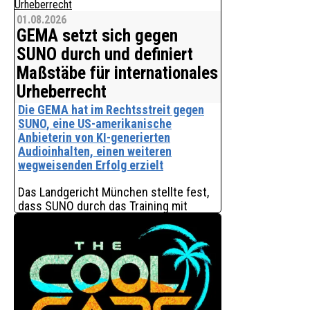
**Endlich Ferien** lädt Kinder und die
01.08.2026
ganze Familie zu einem fröhlichen
GEMA setzt sich gegen
musikalischen Abenteuer voller Spaß,
Fantasie und guter Laune ein.
SUNO durch und definiert
Gemeinsam mit **Micha S & Rudel**,
Maßstäbe für internationales
dem **Rudelgeist**, **
Urheberrecht
Die GEMA hat im Rechtsstreit gegen
SUNO, eine US-amerikanische
Anbieterin von KI-generierten
Audioinhalten, einen weiteren
wegweisenden Erfolg erzielt
Das Landgericht München stellte fest,
dass SUNO durch das Training mit
weltbekannten Songs aus dem
Repertoire der GEMA in den USA, aber
auch durch deren Speicherung und
Wiedergabe in Europa gegen gel