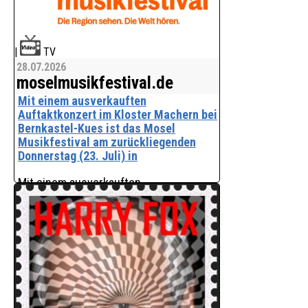
|
TV
28.07.2026
moselmusikfestival.de
Mit einem ausverkauften
Auftaktkonzert im Kloster Machern bei
Bernkastel-Kues ist das Mosel
Musikfestival am zurückliegenden
Donnerstag (23. Juli) in
Mit einem ausverkauften
Auftaktkonzert im Kloster Machern bei
Bernkastel-Kues ist das Mosel
Musikfestival am zurückliegenden
Donnerstag (23. Juli) in die Saison 2026
gestartet. Tags darauf folgte die