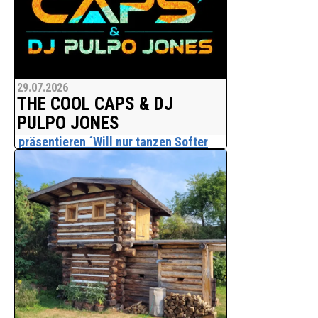
29.07.2026
THE COOL CAPS & DJ
PULPO JONES
präsentieren ´Will nur tanzen Softer
Schlager-Pop voller Leichtigkeit, guter
Laune und Lust aufs Tanzen´
Am 31. Juli 2026 erscheint mit "Will nur
tanzen" die neue deutschsprachige
Single von THE COOL CAPS & DJ PULPO
JONES. Der Song erzählt von dem
Wunsch, Stress, Arbeit und ständige
Erreichbarkeit für