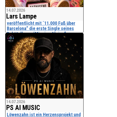
14.07.2026
Lars Lampe
veröffentlicht mit ´11.000 Fuß über
Barcelona” die erste Single seines
Debütalbums ´Mission Abriss”.
Mit "11.000 Fuß über Barcelona" startet
Lars Lampe als Der Larstronaut. Eine
neue Kunstfigur, die das Leben mit
einem Augenzwinkern nimmt und ihre
Abenteuer irgendwo zwischen Mallorca,
Flugzeug, Par
14.07.2026
PS AI MUSIC
Löwenzahn ist ein Herzensprojekt und