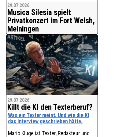
29.07.2026
Musica Silesia spielt
Privatkonzert im Fort Welsh,
Meiningen
Fort Welsh, Ort des Live-Auftritts von
Musica Silesia und zugleich
Filmgelände (© Obikyama Music)
Das bekannte deutsche
Musikensemble Musica Silesia spielte
am 25. 07.2026 ein unangekündigtes
Privatkonzert auf dem Gelände ‘Fort
Welsh’ in Meiningen (Thüringen).
Musica Silesia ist internation
29.07.2026
Killt die KI den Texterberuf?
Was ein Texter meint. Und wie die KI
das Interview geschrieben hätte.
Mario Kluge ist Texter, Redakteur und