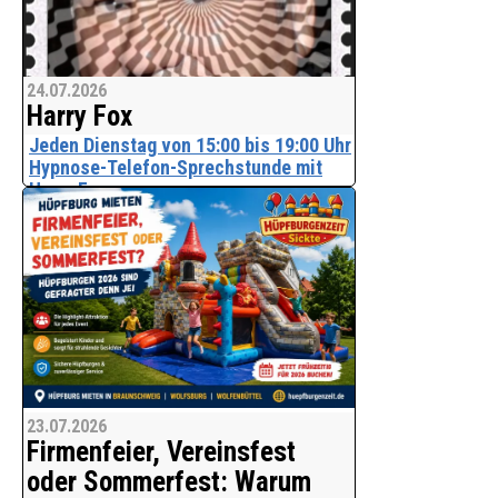
24.07.2026
Harry Fox
Jeden Dienstag von 15:00 bis 19:00 Uhr
Hypnose-Telefon-Sprechstunde mit
Harry Fox.
Alles was Sie schon immer über
Hypnose und Reinkarnation
(Wiedergebürt) wissen wollten
Tel. 015252796970
Bitte anrufen
Danke
23.07.2026
Firmenfeier, Vereinsfest
Harry Fox - Hypnose-Therapeut der
Künstler und Stars
oder Sommerfest: Warum