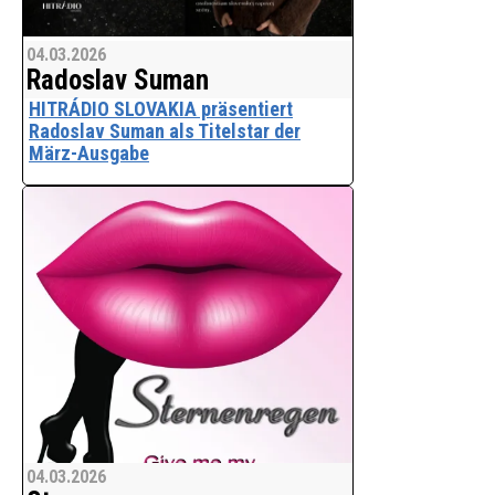
04.03.2026
Radoslav Suman
HITRÁDIO SLOVAKIA präsentiert
Radoslav Suman als Titelstar der
März-Ausgabe
Die März-Ausgabe des HITRÁDIO
SLOVAKIA widmet ihre Titelgeschichte
Influencer Radoslav Suman alias
@radoslavsumanofficial. Im Mittelpunkt
steht eine Persönlichkeit, die Musik,
digitale Kommunikatio
04.03.2026