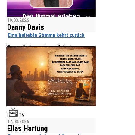
19.03.2026
Danny Davis
Eine beliebte Stimme kehrt zurück
Danny Davis war lange Zeit eine
beliebte und bekannte Stimme der
Schlagerwelt. Erste Bühnenauftritte
gab es mit 16 Jahren. Ein
Talentwettbewerb führte ihn in die
Hauptstadt Berlin und in die profess
|
TV
17.03.2026
Elias Hartung