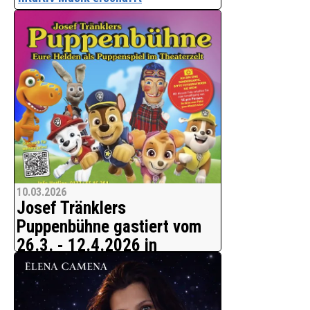
Musik ist eine der größten
Errungenschaften der Menschheit -
eine Sprache der Emotionen,
Stimmungen und Ideen. Doch wer treibt
die musikalische Entwicklung wirklich
voran? Oft sind es nicht die klas
10.03.2026
Josef Tränklers
Puppenbühne gastiert vom
26.3. - 12.4.2026 in
Menden-Bösperde
Die bezaubernden Handpuppen von
Josef Tränklers Puppenbühne
entführen ihr Publikum in eine