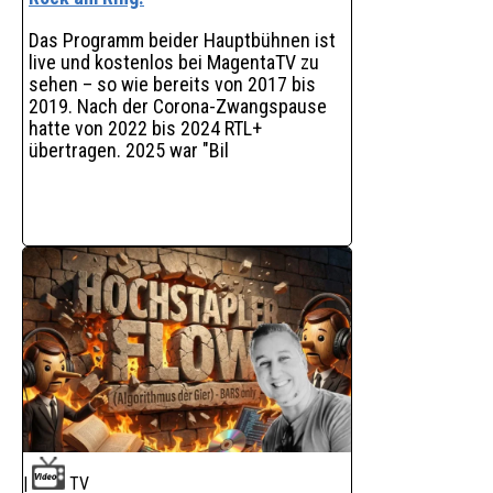
und begeistert mit außergewöhnlichen
Puppenspielen. Die be
Das Programm beider Hauptbühnen ist
live und kostenlos bei MagentaTV zu
sehen – so wie bereits von 2017 bis
2019. Nach der Corona-Zwangspause
hatte von 2022 bis 2024 RTL+
übertragen. 2025 war "Bil
|
TV