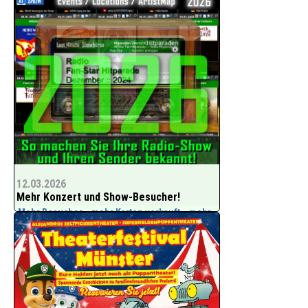
Mit farbenprächtigen Figuren und
Bühnenbildern ist Barber‘s
Puppentheater für Kinder und deren
Familien seit vielen Jahren auf Tournee
und begeistert mit außergewöhnlichen
Puppenspielen. Die be
12.03.2026
Mehr Konzert und Show-Besucher!
Mehr Besucher = mehr Karten verkauft = mehr
Re-Engagements = mehr Geld in der Kasse =
mehr Werbung + Promotion!!!
DIE LÖSUNG:
Kostenlos Ihre Termine und Events