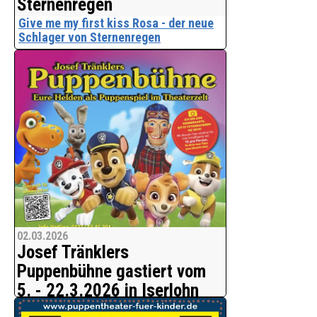
Sternenregen
Give me my first kiss Rosa - der neue
Schlager von Sternenregen
Wer oder was ist Rosa? Eine spannende
Frage.
Zart, weich, sinnlich, voll, saftig.
Schmal, bestimmend, energisch,
fordernd. Verletzlich, sensibel,
gefühlvoll, zärtlich. Sind einige
Attribute von i
02.03.2026
Josef Tränklers
Puppenbühne gastiert vom
5. - 22.3.2026 in Iserlohn
Interessante und lustige Geschichten