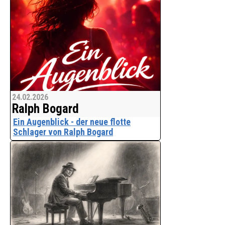
UND ETHIK
Die wichtigsten Fragen unserer Zeit -
komödiantisch beantwortet.
Was hat der Mensch der Kün
24.02.2026
Ralph Bogard
Ein Augenblick - der neue flotte
Schlager von Ralph Bogard
RALPH BOGARD schlägt ein neues
musikalisches Kapitel auf und wagt
sich erneut bewusst auf neues Terrain.
Der Song verbindet modernen Disco-
Pop mit einer intensiven, fast
magischen Gefühlswelt und