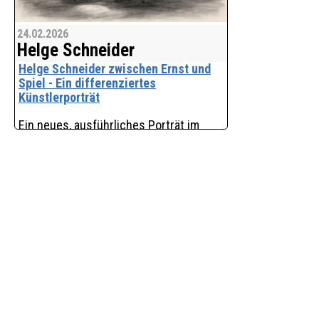
24.02.2026
Helge Schneider
Helge Schneider zwischen Ernst und
Spiel - Ein differenziertes
Künstlerporträt
Ein neues, ausführliches Porträt im
Online-Magazin des M. Schall Verlags
widmet sich dem Künstler Helge
Schneider – und nähert sich ihm
bewusst jenseits der üblichen
Zuschreibungen. Denn Helge