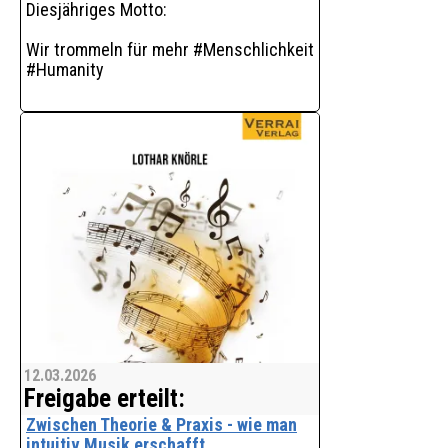
The
Diesjähriges Motto:
Wir trommeln für mehr #Menschlichkeit
#Humanity
Liebe TV-Sender,
iebe Radiostationen,
liebe Redaktionen,
liebe Medien-/Partner,
liebes Redaktions-Team,
am
12.03.2026
Freigabe erteilt:
Zwischen Theorie & Praxis - wie man
intuitiv Musik erschafft