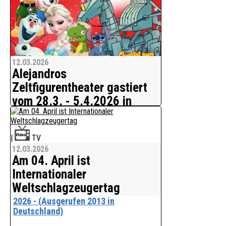
EINTRAGEN auf www.A1Show.de
Das lohnt sich!
Bitte weitersagen
12.03.2026
Danke Harry Fox
Alejandros
Zeltfigurentheater gastiert
vom 28.3. - 5.4.2026 in
Münster
Liebevolle inszenierte Puppenspiele.
|
TV
Kleine und große Theaterfans werden
12.03.2026
herzlichst in das Superheldentheater
Am 04. April ist
eingeladen. Hier werden die
Internationaler
farbenprächtigen Hand- und
Weltschlagzeugertag
Stabfiguren in den wunderschönen
Bühnenbildern lebendig.
2026 - (Ausgerufen 2013 in
Deutschland)
WO: