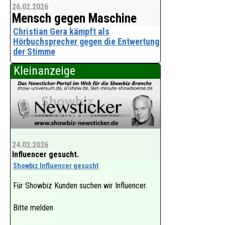
26.02.2026
Mensch gegen Maschine
Christian Gera kämpft als
Hörbuchsprecher gegen die Entwertung
der Stimme
Kleinanzeige
Während die technologische
Entwicklung im Bereich der Künstlichen
Intelligenz (KI) rasant voranschreitet,
schlägt die Hörbuchbranche Alarm. An
der Spitze der Bewegung steht der
renommierte Hörbuc
24.02.2026
Influencer gesucht.
Showbiz Influencer gesucht
Für Showbiz Kunden suchen wir Influencer.
Bitte melden