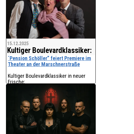
Der in Irland lebende deutsche Musiker
Damien Cain veröffentlicht am 12.
Dezember 2025 sein neues Album
"Standarte". Das Werk verbindet
Alternative Rock, melodische Metal-
Elemente und atmosphärische
15.12.2025
Kultiger Boulevardklassiker:
´Pension Schöller” feiert Premiere im
Theater an der Marschnerstraße
Kultiger Boulevardklassiker in neuer
Frische:
"Pension Schöller" feiert Premiere im
Theater an der Marschnerstraße
Hamburg - Die Volksspielbühne Thalia
lädt herzlich zur Premiere ihres
neueste