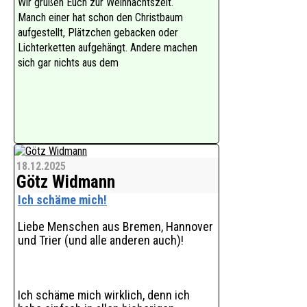
Wir grüßen Euch zur Weihnachtszeit.
Mit "Weihnachten kommt!"
Manch einer hat schon den Christbaum
veröffentlicht das Magical Kids Chor-
aufgestellt, Plätzchen gebacken oder
und Danceprojekt am
Freitag, 19. Dezember 2025 um 12:00
Lichterketten aufgehängt. Andere machen
Uhr ein nagelneues, fröhliches und
sich gar nichts aus dem
tanzbares Weihnachtslied für Kinder.
De
18.12.2025
Götz Widmann
Ich schäme mich!
Liebe Menschen aus Bremen, Hannover
und Trier (und alle anderen auch)!
Ich schäme mich wirklich, denn ich