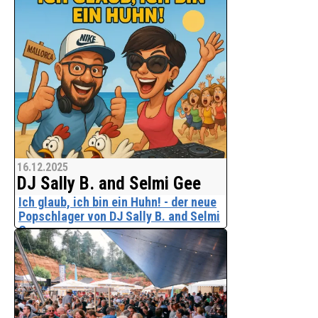
Ein liebevoller Feelgood-Song über die
Schönheit des Lebens
Mit "So Wunderbar" präsentieren DJ
Sally B. & Selmi Gee einen
warmherzigen, positiv strahlenden
Deutsch-Pop-/Schlager-Titel, der das
Leben feiert - zart im Einstieg, groß im
Gefühl, eingängig im
16.12.2025
DJ Sally B. and Selmi Gee
Ich glaub, ich bin ein Huhn! - der neue
Popschlager von DJ Sally B. and Selmi
Gee
Mit "Ich glaub, ich bin ein Huhn!" liefern
DJ Sally B. & Selmi Gee einen klaren
Anwärter auf den nächsten Party- und
Malle-Kultsong. Der Titel verbindet
eingängigen Ballermann-/Party-