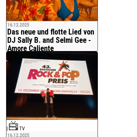
16.12.2025
Das neue und flotte Lied von
DJ Sally B. and Selmi Gee -
Amore Caliente
Eine Vorfreude auf Urlaub
Mit "Amore Caliente" zünden DJ Sally B.
& Selmi Gee die nächste Party- und
Malle-Hymne aus dem Hause Good And
Bad Records.
Vom ersten "Jaaaa Malleee, seid ihr
bereit?!" an ist klar, wohin die Reise
|
TV
16.12.2025