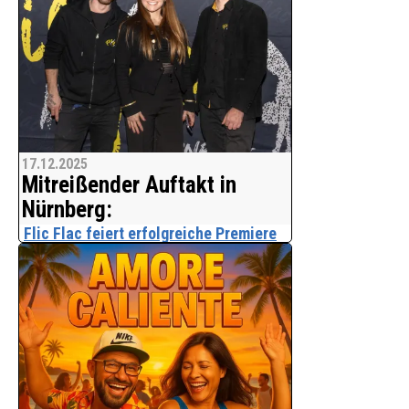
Millionen Aktionen.
Mit Ihren kostenlosen Weihnachtsgrüß Eintrag
erreichen Sie die Musik- Show und
Unterhaltungsbranche.
Bitte weitersagen.
17.12.2025
Danke
Mitreißender Auftakt in
Nürnberg:
Flic Flac feiert erfolgreiche Premiere
der neuen X-Mas Show
Am 15. Dezember wurde es plötzlich
ganz still im schwarz-gelben Zelt auf
dem Volksfestplatz. Die Premiere der
brandneuen X-Mas Show startete mit
einer außergewöhnlichen
Liebesgeschichte im Flic Fla