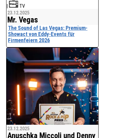
|
TV
23.12.2025
Mr. Vegas
The Sound of Las Vegas: Premium-
Showact von Eddy-Events für
Firmenfeiern 2026
Premium-Las-Vegas-Showact mit
Swing, Crooner-Songs und Retro-
Glamour für Business-Events
Mr. Vegas (King Eddy) bringt den Sound
von Sinatra, Elvis, Neil Diamond & Co.
live auf Firmenfeiern
Flexible
23.12.2025
Anuschka Miccoli und Denny