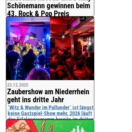
Schönemann gewinnen beim
43. Rock & Pop Preis
Bestes Musikvideo:
Es ist der Ritterschlag für die
unabhängige Musikszene: Am 13.
Dezember fand in der Siegerlandhalle in
Siegen die Verleihung des 43.
Deutschen Rock & Pop Preises statt.
Ganz oben auf dem Treppchen s
23.12.2025
Zaubershow am Niederrhein
geht ins dritte Jahr
´Witz & Wunder im Pullunder´ ist längst
keine Gastspiel-Show mehr. 2026 läuft
das Erfolgsprogramm bereits im dritten
Jahr