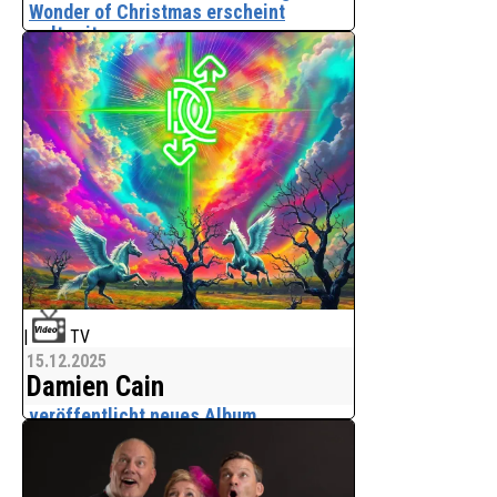
Wonder of Christmas erscheint
weltweit
Eigentlich ist er der Fachmann für
Sommerhits. Mit "The Wonder of
Christmas" überrascht Mungo Jerry
a.k.a. Ray Dorset seine millionenstarke
Fangemeinde jetzt mit einem
Weihnachtssong
Seinen Welth
|
TV
15.12.2025
Damien Cain
veröffentlicht neues Album
„Standarte“ – ein musikalischer
Neubeginn zwischen Melancholie und
Rock