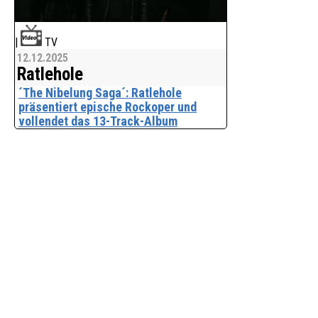
|
TV
12.12.2025
Ratlehole
´The Nibelung Saga´: Ratlehole
präsentiert epische Rockoper und
vollendet das 13-Track-Album
Das österreichische Virtual-Metal-
Projekt Ratlehole präsentiert mit "The
Nibelung Saga - A Rock Opera" ein
monumentales Konzeptalbum, das die
vollständige Nibelungensage in zehn
dramatischen, cinea