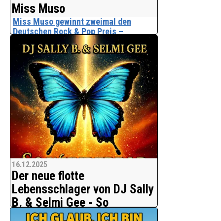
Miss Muso
Miss Muso gewinnt zweimal den
Deutschen Rock & Pop Preis –
Auszeichnungen gehen nach
Norddeutschland
Ein außergewöhnlicher Erfolg für die
aufstrebende Musikerin Miss Muso: Am
13. Dezember 2025 wurde sie in der
renommierten Siegerlandhalle in Siegen
gleich zweifach mit dem Deutschen
Rock Pop Preis
16.12.2025
Der neue flotte
Lebensschlager von DJ Sally
B. & Selmi Gee - So
Wunderbar