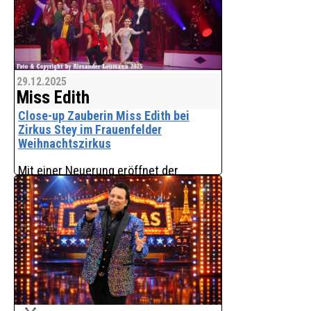
29.12.2025
Miss Edith
Close-up Zauberin Miss Edith bei
Zirkus Stey im Frauenfelder
Weihnachtszirkus
Mit einer Neuerung eröffnet der
renommierte Zirkus Stey den
diesjährigen Frauenfelder
Weihnachtszirkus: Erstmals wird das
Publikum bereits vor Beginn der
Vorstellung künstlerisch unterhalten.
Zirku