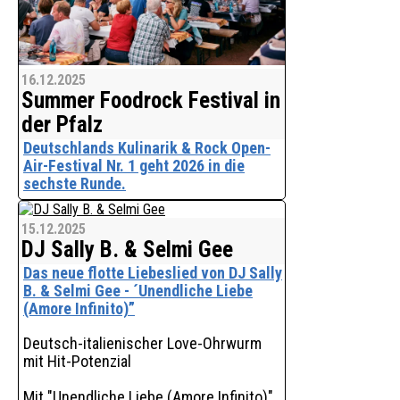
Schlager mit s
16.12.2025
Summer Foodrock Festival in
der Pfalz
Deutschlands Kulinarik & Rock Open-
Air-Festival Nr. 1 geht 2026 in die
sechste Runde.
Der Termin für eines der verrücktesten
15.12.2025
und lässigsten Open-Air-Festivals
DJ Sally B. & Selmi Gee
mitten im Pfälzerwald steht fest: Vom
7. bis 9. August 2026 treffen beim
Das neue flotte Liebeslied von DJ Sally
SUMMER FOODROCK® erneut
B. & Selmi Gee - ´Unendliche Liebe
Spitzenköche, Winzer, Pa
(Amore Infinito)”
Deutsch-italienischer Love-Ohrwurm
mit Hit-Potenzial
Mit "Unendliche Liebe (Amore Infinito)"