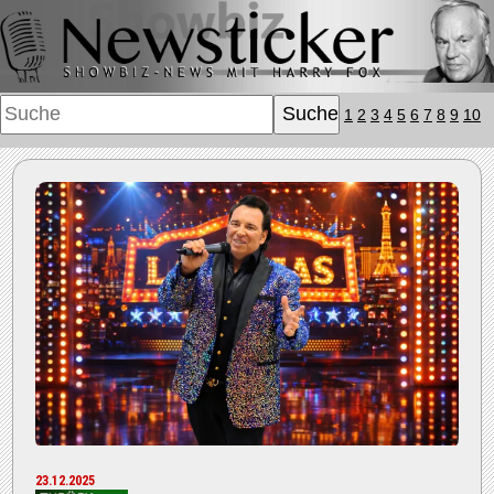
1
2
3
4
5
6
7
8
9
10
23.12.2025