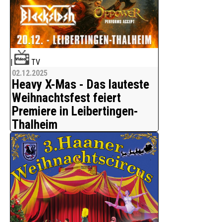
|
TV
02.12.2025
Heavy X-Mas - Das lauteste
Weihnachtsfest feiert
Premiere in Leibertingen-
Thalheim
True Metal, Feuer und Leidenschaft im
Bürgerhaus St. Wendelin
Mit Heavy X-Mas feiert am 20.12.2025
ein neues Heavy-Metal-Event seine
Premiere im Bürgerhaus St. Wendelin in
88637 Leibertingen-Thalheim.
Das Event verbindet die Energie des
klassischen Heavy Metal