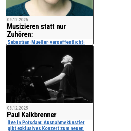
09.12.2025
Musizieren statt nur
Zuhören:
Sebastian-Mueller-veroeffentlicht-
flexible-Notenreihe-fuer-das-
Weihnachtsfest.html
Weihnachtslieder gehören für viele
Menschen in Deutschland fest zur
Adventszeit. Jeder Radiosender nimmt
sie im Dezember in sein Programm auf.
Viele Bürger besuchen
Veranstaltungen, um gemeinsam zu
08.12.2025
Paul Kalkbrenner
live in Potsdam: Ausnahmekünstler
gibt exklusives Konzert zum neuen