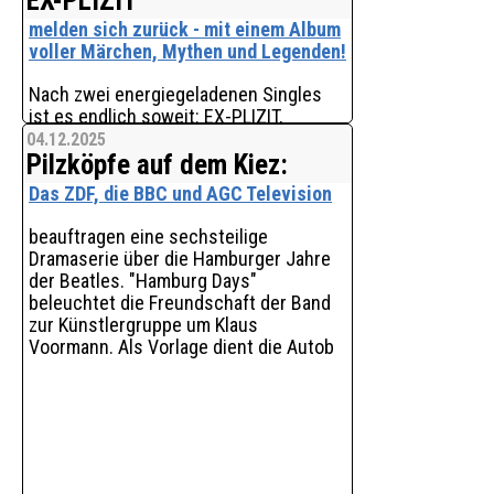
EX-PLIZIT
melden sich zurück - mit einem Album
voller Märchen, Mythen und Legenden!
Nach zwei energiegeladenen Singles
ist es endlich soweit: EX-PLIZIT,
Powerfünfer aus dem Rhein-Neckar-
04.12.2025
Pilzköpfe auf dem Kiez:
Kreis, veröffentlicht sein brandneues
Album "Märchen, Mythen und
Das ZDF, die BBC und AGC Television
Legenden" beim Kultlabel 7hard
beauftragen eine sechsteilige
Dramaserie über die Hamburger Jahre
der Beatles. "Hamburg Days"
beleuchtet die Freundschaft der Band
zur Künstler­gruppe um Klaus
Voormann. Als Vorlage dient die Autob