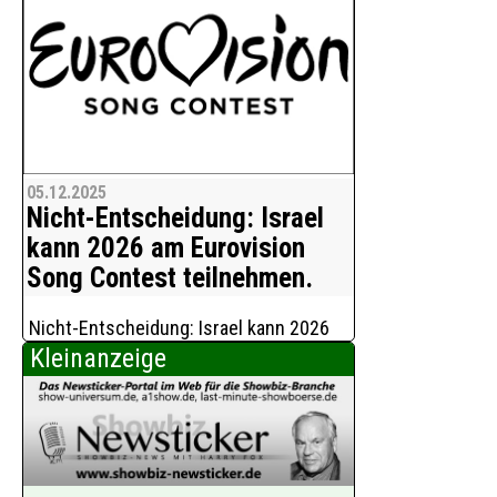
05.12.2025
Nicht-Entscheidung: Israel
kann 2026 am Eurovision
Song Contest teilnehmen.
Nicht-Entscheidung: Israel kann 2026
am Eurovision Song Contest
Kleinanzeige
teilnehmen. Spanien, die Niederlande,
Irland und Slowenien sagen daraufhin
ihre Teilnahme ab, weitere Länder
erwägen einen Boykott. Di