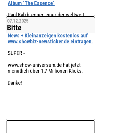
Album ´The Essence´
Paul Kalkbrenner, einer der weltweit
herausragendsten Live-Künstler der
07.12.2025
Bitte
elektronischen Musik, kehrt am 09. Mai
2026 für ein außergewöhnliches
News + Kleinanzeigen kostenlos auf
Konzert in die Landeshauptstadt
www.showbiz-newsticker.de eintragen.
zurück. Als Schaupla
SUPER -
www.show-universum.de hat jetzt
monatlich über 1,7 Millionen Klicks.
Danke!