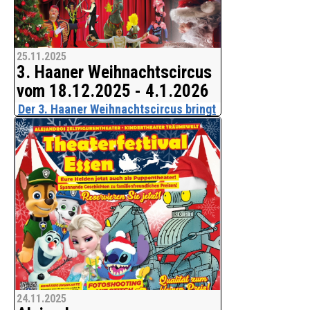
25.11.2025
3. Haaner Weihnachtscircus
vom 18.12.2025 - 4.1.2026
Der 3. Haaner Weihnachtscircus bringt
die Magie der Weihnachtszeit in die
Manege.
Freuen Sie sich auf ein mitreißendes
Programm mit internationaler Artistik,
spektakulärer Luftakrobatik, rasanten
Hula-Hoop-Darbietungen und vielen
weiteren atemberaubenden
Attraktionen! Die anmutig
24.11.2025