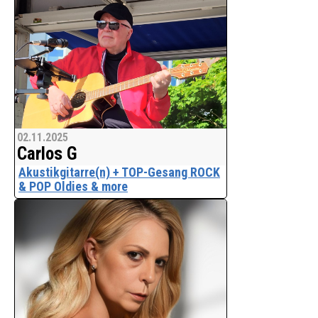
über 1, 5 Millionen Klicks !
Ihr Termin, Event, Konzert - Eintrag auf
www.A1Show.de lohnt sich!
Bitte weitersagen
02.11.2025
Carlos G
Akustikgitarre(n) + TOP-Gesang ROCK
& POP Oldies & more
Für all Ihre EVENTS und Feiern.
Beispiele typischer Konzerte:
. runde Geburtstage
. Weinfeste
. Stadtfeste
. Tattoo-Events in Stadthallen
. Schiffsreise - rund um U.K.
. Schiffsreise - Ostsee