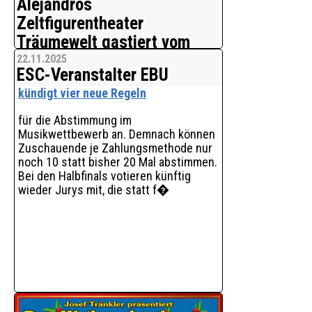
Alejandros
Zeltfigurentheater
Träumewelt gastiert vom
19.12.2025 - 11.1.2026 in
22.11.2025
ESC-Veranstalter EBU
Essen
kündigt vier neue Regeln
Kleine und große Theaterfans werden
herzlichst in das Kindertheater
für die Abstimmung im
Träumewelt eingeladen.
Musikwettbewerb an. Demnach können
Zuschauende je Zahlungsmethode nur
Erleben Sie zur schönsten Zeit des
noch 10 statt bisher 20 Mal abstimmen.
Jahres traumhaft schönes
Bei den Halbfinals votieren künftig
Puppentheater mit Live-Gesang im
wieder Jurys mit, die statt f�
festlich geschmückten Theaterzelt.
Hier werden die farbenprächtigen
Hand- und Stabfiguren in den wunder