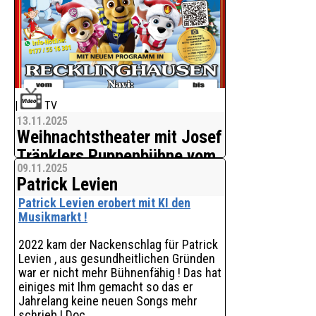
unterwegs, nachdem die nächste
Generation der Familie Tränkler in die
Fußstapfen der Eltern tritt.
Mit den liebevoll ausges
|
TV
13.11.2025
Weihnachtstheater mit Josef
Tränklers Puppenbühne vom
09.11.2025
19.12.2025 - 11.1.2026 in
Patrick Levien
Recklinghausen
Patrick Levien erobert mit KI den
Wundervoller Unterhaltung für die
Musikmarkt !
ganze Familie.
2022 kam der Nackenschlag für Patrick
Josef Tränklers Puppenbühne kommt
Levien , aus gesundheitlichen Gründen
mit ihrem Weihnachtstheater vom
war er nicht mehr Bühnenfähig ! Das hat
19.12.2025 - 11.1.2026 wieder nach
einiges mit Ihm gemacht so das er
Recklinghausen und bietet mit Spaß
Jahrelang keine neuen Songs mehr
und wundervoller Unterhaltung ein
schrieb ! Doc