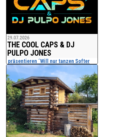
29.07.2026
THE COOL CAPS & DJ
PULPO JONES
präsentieren ´Will nur tanzen Softer
Schlager-Pop voller Leichtigkeit, guter
Laune und Lust aufs Tanzen´
Am 31. Juli 2026 erscheint mit "Will nur
tanzen" die neue deutschsprachige
Single von THE COOL CAPS & DJ PULPO
JONES. Der Song erzählt von dem
Wunsch, Stress, Arbeit und ständige
Erreichbarkeit für