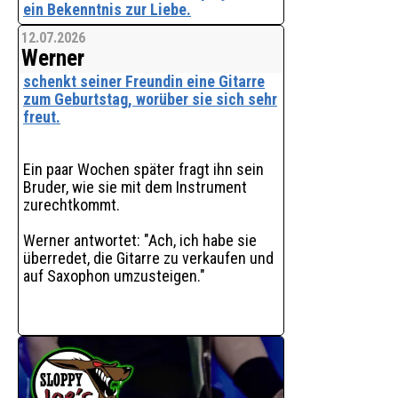
ein Bekenntnis zur Liebe.
12.07.2026
Der moderne deutschsprachige
Werner
Popsong erzählt die Geschichte von
zwei Menschen, die füreinander da sind
schenkt seiner Freundin eine Gitarre
- in guten wie in schwierigen Zeiten. So
zum Geburtstag, worüber sie sich sehr
wie der Löwenzahn selbst Wind und
freut.
Wetter trotzt, ste
Ein paar Wochen später fragt ihn sein
Bruder, wie sie mit dem Instrument
zurechtkommt.
Werner antwortet: "Ach, ich habe sie
überredet, die Gitarre zu verkaufen und
auf Saxophon umzusteigen."