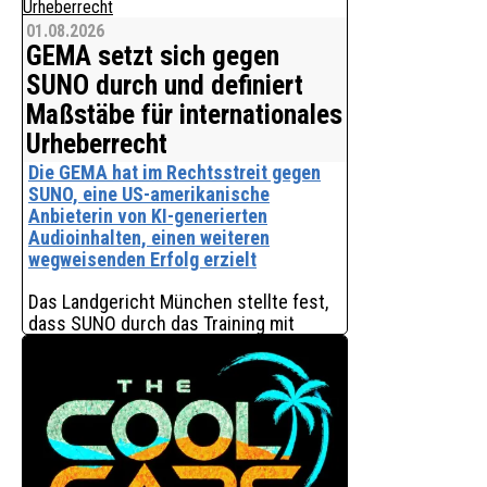
**Endlich Ferien** lädt Kinder und die
01.08.2026
ganze Familie zu einem fröhlichen
GEMA setzt sich gegen
musikalischen Abenteuer voller Spaß,
Fantasie und guter Laune ein.
SUNO durch und definiert
Gemeinsam mit **Micha S & Rudel**,
Maßstäbe für internationales
dem **Rudelgeist**, **
Urheberrecht
Die GEMA hat im Rechtsstreit gegen
SUNO, eine US-amerikanische
Anbieterin von KI-generierten
Audioinhalten, einen weiteren
wegweisenden Erfolg erzielt
Das Landgericht München stellte fest,
dass SUNO durch das Training mit
weltbekannten Songs aus dem
Repertoire der GEMA in den USA, aber
auch durch deren Speicherung und
Wiedergabe in Europa gegen gel