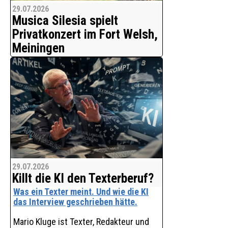
29.07.2026
Musica Silesia spielt
Privatkonzert im Fort Welsh,
Meiningen
Fort Welsh, Ort des Live-Auftritts von
Musica Silesia und zugleich
Filmgelände (© Obikyama Music)
Das bekannte deutsche
Musikensemble Musica Silesia spielte
am 25. 07.2026 ein unangekündigtes
Privatkonzert auf dem Gelände ‘Fort
Welsh’ in Meiningen (Thüringen).
Musica Silesia ist internation
29.07.2026
Killt die KI den Texterberuf?
Was ein Texter meint. Und wie die KI
das Interview geschrieben hätte.
Mario Kluge ist Texter, Redakteur und