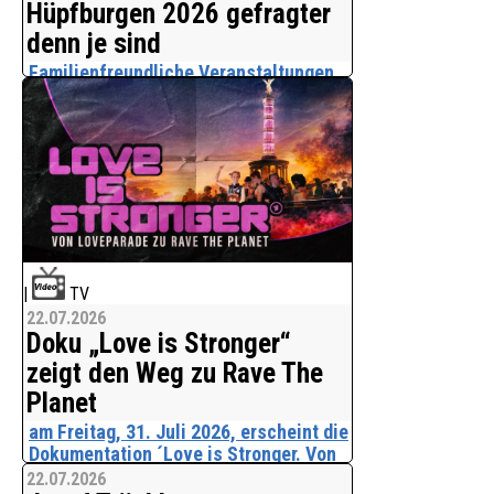
Hüpfburgen 2026 gefragter
STA
denn je sind
Familienfreundliche Veranstaltungen
gewinnen zunehmend an Bedeutung.
Ob Firmenjubiläum, Tag der offenen Tür,
Vereinsfest oder Sommerfest -
Veranstalter suchen nach Attraktionen,
die Kinder begeistern und Eltern einen
entspannten Aufenthalt ermöglichen.
Hüpfburgen h
|
TV
22.07.2026
Doku „Love is Stronger“
zeigt den Weg zu Rave The
Planet
am Freitag, 31. Juli 2026, erscheint die
Dokumentation ´Love is Stronger. Von
Loveparade zu Rave The Planet´ in der
22.07.2026