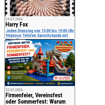
24.07.2026
Harry Fox
Jeden Dienstag von 15:00 bis 19:00 Uhr
Hypnose-Telefon-Sprechstunde mit
Harry Fox.
Alles was Sie schon immer über
Hypnose und Reinkarnation
(Wiedergebürt) wissen wollten
Tel. 015252796970
Bitte anrufen
Danke
23.07.2026
Firmenfeier, Vereinsfest
Harry Fox - Hypnose-Therapeut der
Künstler und Stars
oder Sommerfest: Warum