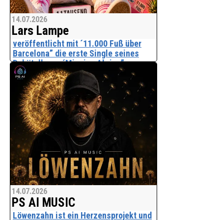
14.07.2026
Lars Lampe
veröffentlicht mit ´11.000 Fuß über
Barcelona” die erste Single seines
Debütalbums ´Mission Abriss”.
Mit "11.000 Fuß über Barcelona" startet
Lars Lampe als Der Larstronaut. Eine
neue Kunstfigur, die das Leben mit
einem Augenzwinkern nimmt und ihre
Abenteuer irgendwo zwischen Mallorca,
Flugzeug, Par
14.07.2026
PS AI MUSIC
Löwenzahn ist ein Herzensprojekt und