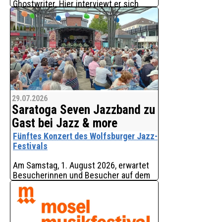
Ghostwriter. Hier interviewt er sich
selbst - über die Überlebenschancen
seines Berufs, der von KI attackiert
wird. Als Zugabe und zum Vergleich
kommt im Anschl
29.07.2026
Saratoga Seven Jazzband zu
Gast bei Jazz & more
Fünftes Konzert des Wolfsburger Jazz-
Festivals
Am Samstag, 1. August 2026, erwartet
Besucherinnen und Besucher auf dem
Hugo-Bork-Platz von 11 bis 14 Uhr
erstklassiger Dixieland-Jazz der
Saratoga Seven Jazzband. Das Konzert
ist das fünfte von insg