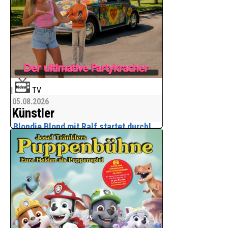
|
TV
05.08.2026
Künstler
Blondie Blond mit Ralf startet durch!
Das Musikprojekt Blondie Blond ist auf
Mallorca gestartet!
Sängerin der Debütsingle "RALF" ist
Nelly Geithner, die dem Partysong ihre
Stimme verleiht. Der Titel ist ab sofort
auf allen bekannten