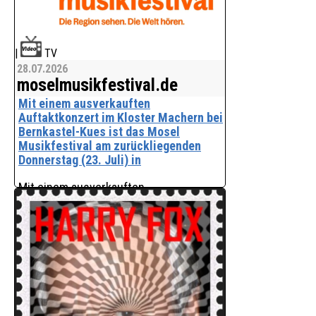
|
TV
28.07.2026
moselmusikfestival.de
Mit einem ausverkauften
Auftaktkonzert im Kloster Machern bei
Bernkastel-Kues ist das Mosel
Musikfestival am zurückliegenden
Donnerstag (23. Juli) in
Mit einem ausverkauften
Auftaktkonzert im Kloster Machern bei
Bernkastel-Kues ist das Mosel
Musikfestival am zurückliegenden
Donnerstag (23. Juli) in die Saison 2026
gestartet. Tags darauf folgte die