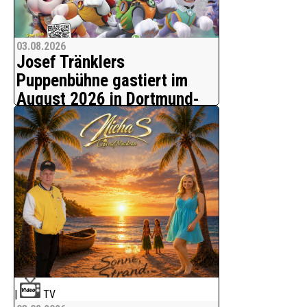
03.08.2026
Josef Tränklers
Puppenbühne gastiert im
August 2026 in Dortmund-
Wellinghofen
Familie Tränkler entführt in die
faszinierende Welt des Puppenspiels.
Die bezaubernden Handpuppen von
Josef Tränklers Puppenbühne
entführen ihr Publikum in farbenfrohe
Fantasiewelten und versprechen mit
ihren heiteren Geschichten beste
Unterhaltung für die ganze Fam
|
TV