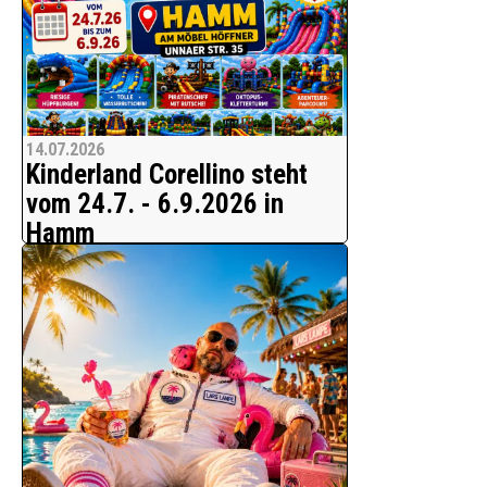
14.07.2026
Kinderland Corellino steht
vom 24.7. - 6.9.2026 in
Hamm
Freizeitspaß für die ganze Familie
Kinderland Corellino, der mobile
Freizeitspaß für die ganze Familie mit
vielen neuen Attraktionen - noch
größer, noch spektakulärer - verspricht
Spaß, Freude und jede Menge Action.
Hier kommt ke