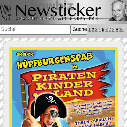
1
2
3
4
5
6
7
8
9
10